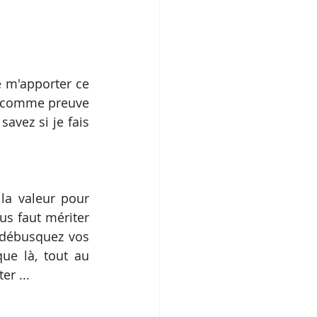
e m'apporter ce 
e comme preuve 
avez si je fais 
a valeur pour 
s faut mériter 
 débusquez vos 
e là, tout au 
er ...