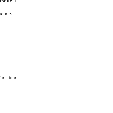
selle 1
uence.
onctionnels.