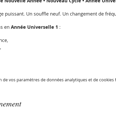
le Nouvelle Année • Nouveau Cycle • Année Univer
ge puissant. Un souffle neuf. Un changement de fréq
s en 
Année Universelle 1
 :
nce,
,
n de vos paramètres de données analytiques et de cookies f
énement