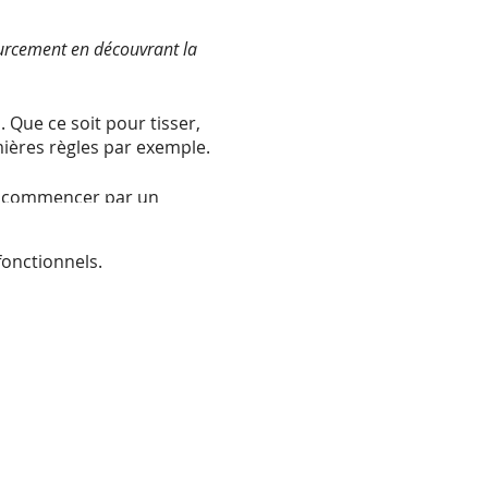
urcement en découvrant la
 Que ce soit pour tisser,
mières règles par exemple.
 à commencer par un
celle qui accueille,
onctionnels.
ues dans une énergie de