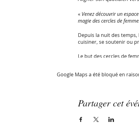
«
Venez découvrir un espace
magie des cercles de femme
Depuis la nuit des temps, 
cuisiner, se soutenir ou 
Le but des cercles de fem
retour au corps, connaitre 
soutien et nourrie.
Google Maps a été bloqué en raiso
Lorsque plusieurs femmes 
partage, il y a
cette magie
LES BIENFAITS D’UN CER
Partager cet év
* Renouer avec sa fémini
​* Partage et reliance entr
* Outils en direct pour cr
* Découverte de soi et de 