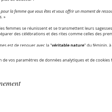
 pour la femme que vous êtes et vous offrir un moment de resso
s.
»
les femmes se réunissent et se transmettent leurs sagesses.
préparer des célébrations et des rites comme celles des pre
mes est de renouer avec la "
véritable nature
" du féminin,
ses cycles, se confier, se ressourcer. L'énergie féminine est 
n de vos paramètres de données analytiques et de cookies f
se réunissent avec le coeur et l'intention d'être authentiq
 féminine qui oeuvre pour toutes
.
CLE DE FEMMES :
énement
té
e femmes ​
éer des changements dans sa vie ​
la sagesse féminine ​